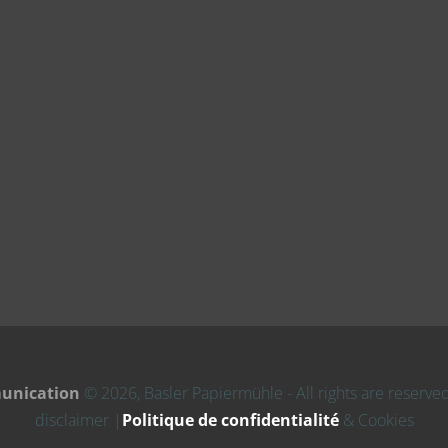
unication
©
2026
, Basler Papiermühle - All rights are reserv
disclaimer |
Politique de confidentialité
& Cookies