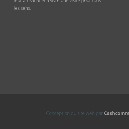
leur artisanat et à vivre une visite pour tous
les sens.
Conception du site web par
Cashcomm