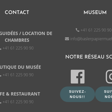
CONTACT
MUSEUM
+41 61 225 90 90
 GUIDÉES / LOCATION DE
info@baslerpapiermue
CHAMBRES
+41 61 225 90 90
NOTRE RÉSEAU S
UTIQUE DU MUSÉE
+41 61 225 90 90
SUIVEZ-
SUI
FE & RESTAURANT
NOUS!!
NO
+41 61 225 90 90