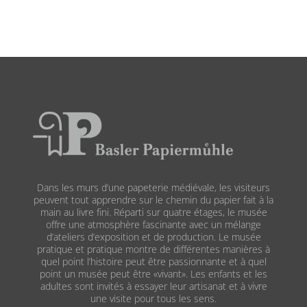
Dans les murs d’une papeterie médiévale, les visiteurs
peuvent tout apprendre sur le chemin du papier fait à la
main au livre fini. Réparti sur quatre étages, le musée
offre une atmosphère fascinante avec un mélange
d’ateliers d’exposition et de production. Le musée
pratique et pratique montre de différentes manières à
quel point l’histoire peut être passionnante et à quel
point un musée peut être «vivant». Les enfants et les
adultes sont invités à essayer leur artisanat et à vivre
une visite pour tous les sens.