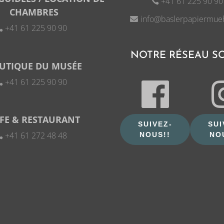
+41 61 225 90 90
CHAMBRES
info@baslerpapiermue
+41 61 225 90 90
NOTRE RÉSEAU S
UTIQUE DU MUSÉE
+41 61 225 90 90
FE & RESTAURANT
SUIVEZ-
SUI
+41 61 272 48 48
NOUS!!
NO