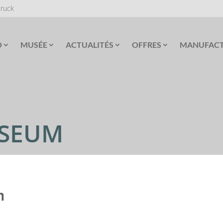
Druck
O
MUSÉE
ACTUALITÉS
OFFRES
MANUFAC
USEUM
m