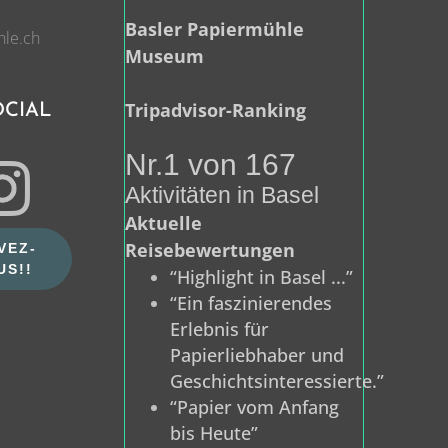
Basler Papiermühle
hle.ch
Museum
Tripadvisor-Ranking
OCIAL
Nr.1 von 167
Aktivitäten in Basel
Aktuelle
Reisebewertungen
VEZ-
US!!
“Highlight in Basel ...”
“Ein faszinierendes
Erlebnis für
Papierliebhaber und
Geschichtsinteressierte.”
“Papier vom Anfang
bis Heute”