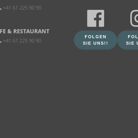
+41 61 225 90 90
FE & RESTAURANT
FOLGEN
FO
+41 61 225 90 90
SIE UNS!!
SIE 