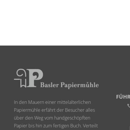
FÜH
In den Mauern einer mittelalterlichen
Papiermühle erfährt der Besucher alles
über den Weg vom handgeschöpften
Papier bis hin zum fertigen Buch. Verteilt