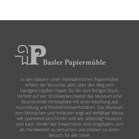
In den Mauern einer mittelalterlichen Papiermühle
erfährt der Besucher alles über den Weg vom
handgeschöpften Papier bis hin zum fertigen Buch.
Verteilt auf vier Stockwerken bietet das Museum eine
faszinierende Atmosphäre mit einer Mischung aus
Ausstellung und Produktionswerkstätten. Das Museum
zum Mitmachen und Anfassen zeigt auf vielfältige Weise,
wie spannend Geschichte und wie „lebendig“ Museum
sein kann. Kinder wie Erwachsene sind eingeladen, sich
als Handwerker zu versuchen und erleben so einen
Besuch für alle Sinne.