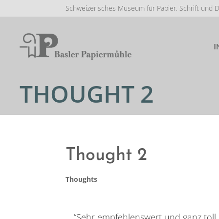
Schweizerisches Museum für Papier, Schrift und 
I
THOUGHT 2
Thought 2
Thoughts
“Sehr empfehlenswert und ganz toll