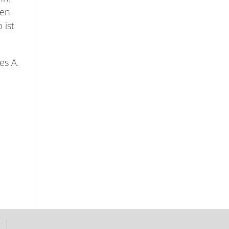
nen
 ist
es A.