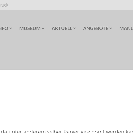
Druck
NFO
MUSEUM
AKTUELL
ANGEBOTE
MANU
, da unter anderem selber Papier geschöpft werden ka