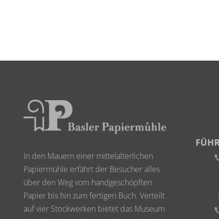
FÜH
In den Mauern einer mittelalterlichen
Papiermühle erfährt der Besucher alles
über den Weg vom handgeschöpften
Papier bis hin zum fertigen Buch. Verteilt
auf vier Stockwerken bietet das Museum