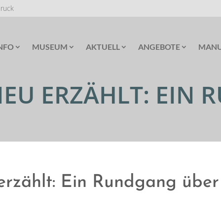
Druck
NFO
MUSEUM
AKTUELL
ANGEBOTE
MANU
EU ERZÄHLT: EIN
erzählt: Ein Rundgang über