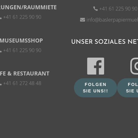
RUNGEN/RAUMMIETE
+41 61 225 90 90
+41 61 225 90 90
info@baslerpapiermue
MUSEUMSSHOP
UNSER SOZIALES N
+41 61 225 90 90
FE & RESTAURANT
+41 61 272 48 48
FOLGEN
FO
SIE UNS!!
SIE 